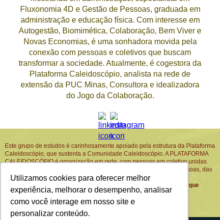
Fluxonomia 4D e Gestão de Pessoas, graduada em
administração e educação física. Com interesse em
Autogestão, Biomimética, Colaboração, Bem Viver e
Novas Economias, é uma sonhadora movida pela
conexão com pessoas e coletivos que buscam
transformar a sociedade. Atualmente, é cogestora da
Plataforma Caleidoscópio, analista na rede de
extensão da PUC Minas, Consultora e idealizadora
do Jogo da Colaboração.
Este grupo de estudos é carinhosamente apoiado pela estrutura da Plataforma
Caleidoscópio, que sustenta a Comunidade Caleidoscópio. A PLATAFORMA
CALEIDOSCÓPIO é organização em rede, com pessoas em coletivo unidas
pelo propósito de trabalhar as QUATRO REGENERAÇÕES: das pessoas, das
relações, das instituições e da natureza.
Utilizamos cookies para oferecer melhor
Para saber mais e receber avisos da Comunidade Caleidoscópio,
clique
experiência, melhorar o desempenho, analisar
AQUI
.
Para saber mais sobre a Plataforma Caleidoscópio:
como você interage em nosso site e
www.plataformacaleidoscopio.com.br
personalizar conteúdo.