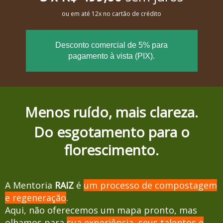
ou em até 12x no cartão de crédito
Desconto comercial de 5% para
pagamento à vista (PIX).
Menos ruído, mais clareza.
Do esgotamento para o
florescimento.
A Mentoria
RAIZ
é
um processo de compostagem
e regeneração
.
Aqui, não oferecemos um mapa pronto, mas
olhamos para
sua experiência, seus talentos e