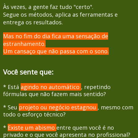
Às vezes, a gente faz tudo "certo".
Segue os métodos, aplica as ferramentas e
entrega os resultados.
Mas no fim do dia fica uma sensação de
estranhamento.
Um cansaço que não passa com o sono.
Você sente que:
* Está
agindo no automático
, repetindo
fórmulas que não fazem mais sentido?
* Seu
projeto ou negócio estagnou
, mesmo com
todo o esforço técnico?
*
Existe um abismo
entre quem você é no
privado e o que você apresenta no profissional?